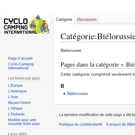
Catégorie
Discussion
Catégorie
:
Biélorussi
Aller
Aller
Biélorussie
à
à
Page d’accueil
Pages dans la catégorie « Bié
la
la
Cyclo-Camping
International
navigation
recherche
Cette catégorie comprend seulement l
Les fiches par pays
B
L'Europe
L'Amérique
Biélorussie
L'Asie
Moyen-Orient
L'Afrique
L'Océanie
La dernière modification de cette page a été fai
Modèle pour une
nouvelle fiche pays
Politique de confidentialité
À propos de Wiki
Liens utiles