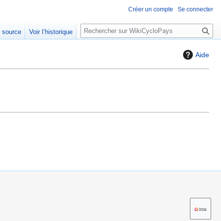
Créer un compte
Se connecter
R
e source
Voir l’historique
e
c
Aide
h
e
r
c
h
e
r