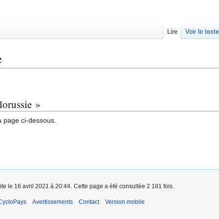
Lire
Voir le text
e
lorussie »
a page ci-dessous.
te le 16 avril 2021 à 20:44.
Cette page a été consultée 2 181 fois.
CycloPays
Avertissements
Contact
Version mobile