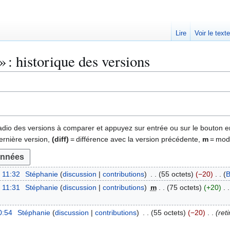
Lire
Voir le text
» : historique des versions
 radio des versions à comparer et appuyez sur entrée ou sur le bouton e
ernière version,
(diff)
= différence avec la version précédente,
m
= modi
à 11:32
Stéphanie
discussion
contributions
55 octets
−20
B
à 11:31
Stéphanie
discussion
contributions
m
75 octets
+20
0:54
Stéphanie
discussion
contributions
55 octets
−20
ret