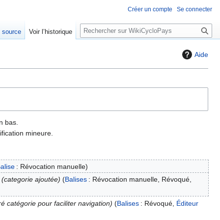
Créer un compte
Se connecter
R
e source
Voir l’historique
e
c
Aide
h
e
r
c
h
e
n bas.
r
fication mineure.
alise
:
Révocation manuelle
categorie ajoutée
Balises
:
Révocation manuelle
Révoqué
iré catégorie pour faciliter navigation
Balises
:
Révoqué
Éditeur