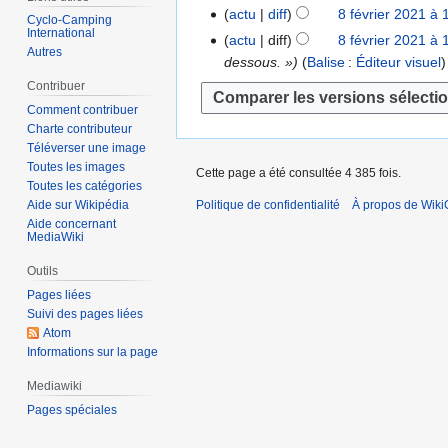
v
a
actu
diff
8 février 2021 à 
8
Cyclo-Camping
r
i
v
International
A
f
actu
diff
8 février 2021 à 
é
e
Autres
r
u
é
dessous. »
Balise
:
Éditeur visuel
s
r
i
c
v
Contribuer
u
2
l
u
r
m
Comment contribuer
0
2
n
i
Charte contributeur
é
2
0
r
e
Téléverser une image
d
2
2
é
Toutes les images
r
Cette page a été consultée 4 385 fois.
e
Toutes les catégories
1
s
2
s
Aide sur Wikipédia
Politique de confidentialité
À propos de Wiki
u
0
m
Aide concernant
m
2
MediaWiki
o
é
1
d
Outils
d
i
Pages liées
e
f
Suivi des pages liées
s
i
Atom
m
c
Informations sur la page
o
a
Mediawiki
d
t
i
Pages spéciales
i
f
o