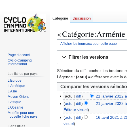
Catégorie
Discussion
«
Catégorie
:
Arménie
Afficher les journaux pour cette page
Aller
Aller
Page d’accueil
Filtrer les versions
à
à
Cyclo-Camping
International
la
la
Sélection du diff : cochez les boutons
navigation
recherche
Les fiches par pays
Légende :
(actu)
= différence avec la d
L'Europe
L'Amérique
L'Asie
actu
diff
21 janvier 2022 
2
Moyen-Orient
A
L'Afrique
1
actu
diff
21 janvier 2022 
L'Océanie
u
j
Éditeur visuel
Modèle pour une
c
a
nouvelle fiche pays
actu
diff
16 avril 2021 à 2
1
u
n
visuel
6
Liens utiles
n