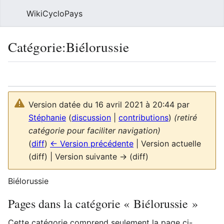
WikiCycloPays
Rech
Catégorie
:
Biélorussie
Langue
Suivre
Voi
Version datée du 16 avril 2021 à 20:44 par
Stéphanie
(
discussion
|
contributions
)
(retiré
catégorie pour faciliter navigation)
(
diff
)
← Version précédente
| Version actuelle
(diff) | Version suivante → (diff)
Biélorussie
Pages dans la catégorie « Biélorussie »
Cette catégorie comprend seulement la page ci-