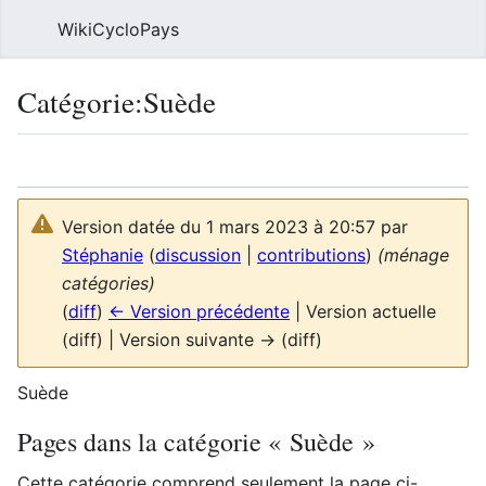
WikiCycloPays
Rech
Catégorie
:
Suède
Langue
Suivre
Voi
Version datée du 1 mars 2023 à 20:57 par
Stéphanie
(
discussion
|
contributions
)
(ménage
catégories)
(
diff
)
← Version précédente
| Version actuelle
(diff) | Version suivante → (diff)
Suède
Pages dans la catégorie « Suède »
Cette catégorie comprend seulement la page ci-