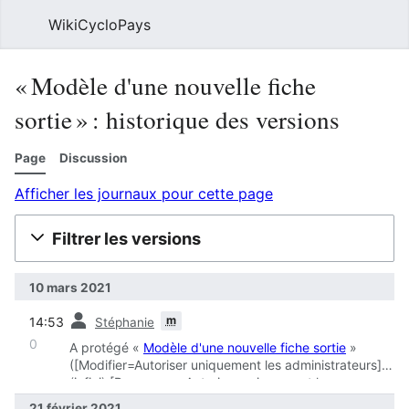
WikiCycloPays
Rech
«
Modèle d'une nouvelle fiche
sortie
» : historique des versions
Page
Discussion
Afficher les journaux pour cette page
Filtrer les versions
10 mars 2021
diff
m
14:53
Stéphanie
0
A protégé «
Modèle d'une nouvelle fiche sortie
»
([Modifier=Autoriser uniquement les administrateurs]
(infini) [Renommer=Autoriser uniquement les
administrateurs] (infini))
21 février 2021