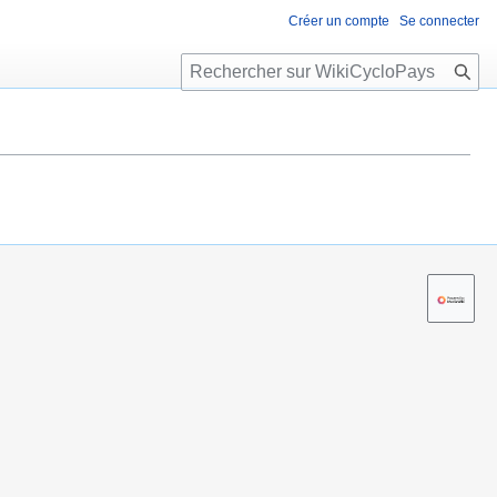
Créer un compte
Se connecter
R
e
c
h
e
r
c
h
e
r