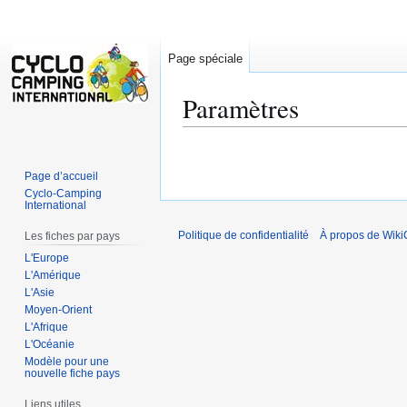
Page spéciale
Paramètres
Aller
Aller
à
à
Page d’accueil
la
la
Cyclo-Camping
International
navigation
recherche
Politique de confidentialité
À propos de Wiki
Les fiches par pays
L'Europe
L'Amérique
L'Asie
Moyen-Orient
L'Afrique
L'Océanie
Modèle pour une
nouvelle fiche pays
Liens utiles