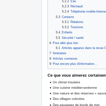
5.2.2
Eau
5.2.3
Réchaud
5.2.4
Téléphonie mobile-Interne
5.3
Contacts
5.3.1
Relations
5.3.2
Tourisme
5.4
Enfants
5.5
Sécurité / santé
6
Pour aller plus loin
6.1
Articles apparus dans la revue 
7
Itinéraires
8
Articles connexes
9
Pour encore plus d'information...
Ce que vous aimerez certaine
Un climat insulaire
Une cuisine méditerranéenne
Une nature et des réserves « sauv
Des villages colorées
Des paysages de bords de mer