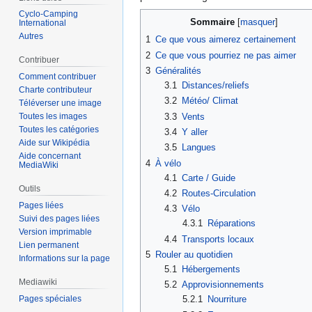
Cyclo-Camping
Sommaire
International
Autres
1
Ce que vous aimerez certainement
2
Ce que vous pourriez ne pas aimer
Contribuer
3
Généralités
Comment contribuer
3.1
Distances/reliefs
Charte contributeur
3.2
Météo/ Climat
Téléverser une image
3.3
Vents
Toutes les images
Toutes les catégories
3.4
Y aller
Aide sur Wikipédia
3.5
Langues
Aide concernant
4
À vélo
MediaWiki
4.1
Carte / Guide
Outils
4.2
Routes-Circulation
Pages liées
4.3
Vélo
Suivi des pages liées
4.3.1
Réparations
Version imprimable
4.4
Transports locaux
Lien permanent
5
Rouler au quotidien
Informations sur la page
5.1
Hébergements
Mediawiki
5.2
Approvisionnements
Pages spéciales
5.2.1
Nourriture