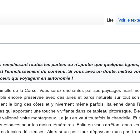
Lire
Voir le text
 remplissant toutes les parties ou n'ajouter que quelques lignes, 
est l'enrichissement du contenu. Si vous avez un doute, mettez vos
: ceux qui voyagent en autonomie !
umelle de la Corse. Vous serez enchantés par ses paysages maritime
le encore préservée avec des aires et parcs naturels sur tout son t
t le long des côtes et y hivernent même parfois. Italienne dans l
s qui apportent une touche vivifiante dans ce tableau pittoresque. Bie
t vallonné voire montagneux. Le jeu en vaut toutefois la chandelle. Et s
s espaces pour les moins téméraires. Enfin en vous arrêtant dans les
res locales délicieuses. Alors si un petit tour dépaysant mais pas trop