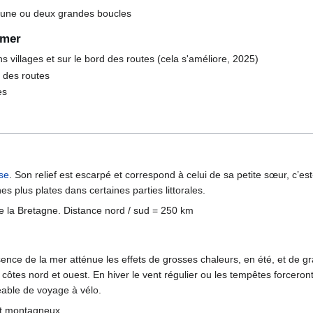
nt une ou deux grandes boucles
imer
s villages et sur le bord des routes (cela s'améliore, 2025)
at des routes
es
se
. Son relief est escarpé et correspond à celui de sa petite sœur, c’es
 plus plates dans certaines parties littorales.
e la Bretagne. Distance nord / sud = 250 km
sence de la mer atténue les effets de grosses chaleurs, en été, et de gra
côtes nord et ouest. En hiver le vent régulier ou les tempêtes forceron
éable de voyage à vélo.
est montagneux.