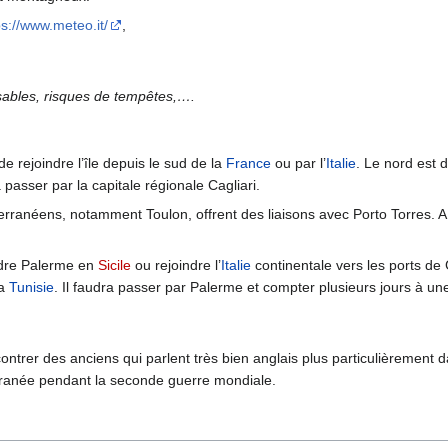
ps://www.meteo.it/
,
sables, risques de tempêtes,….
de rejoindre l’île depuis le sud de la
France
ou par l’
Italie
. Le nord est 
asser par la capitale régionale Cagliari.
erranéens, notamment Toulon, offrent des liaisons avec Porto Torres. A 
indre Palerme en
Sicile
ou rejoindre l’
Italie
continentale vers les ports de
la
Tunisie
. Il faudra passer par Palerme et compter plusieurs jours à u
ontrer des anciens qui parlent très bien anglais plus particulièrement d
rranée pendant la seconde guerre mondiale.