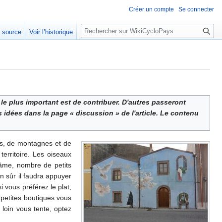
Créer un compte
Se connecter
R
e source
Voir l’historique
e
c
h
e
r
c
le plus important est de contribuer. D'autres passeront
h
 idées dans la page « discussion » de l'article. Le contenu
e
r
s, de montagnes et de
erritoire. Les oiseaux
’âme, nombre de petits
n sûr il faudra appuyer
i vous préférez le plat,
 petites boutiques vous
 loin vous tente, optez