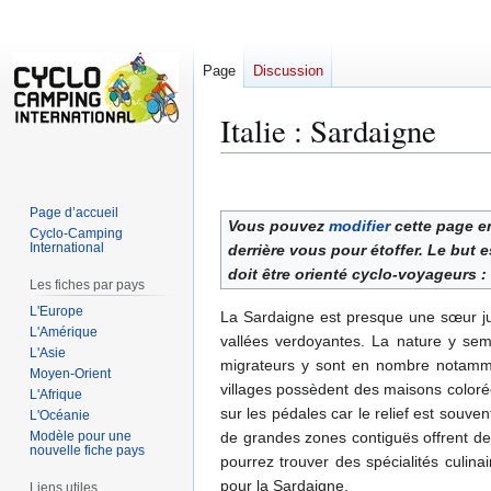
Page
Discussion
Italie : Sardaigne
Aller
Aller
à
à
Page d’accueil
Vous pouvez
modifier
cette page en
la
la
Cyclo-Camping
International
derrière vous pour étoffer. Le but 
navigation
recherche
doit être orienté cyclo-voyageurs 
Les fiches par pays
L'Europe
La Sardaigne est presque une sœur j
L'Amérique
vallées verdoyantes. La nature y semb
L'Asie
migrateurs y sont en nombre notammen
Moyen-Orient
villages possèdent des maisons colorée
L'Afrique
sur les pédales car le relief est souven
L'Océanie
Modèle pour une
de grandes zones contiguës offrent de
nouvelle fiche pays
pourrez trouver des spécialités culinai
pour la Sardaigne.
Liens utiles